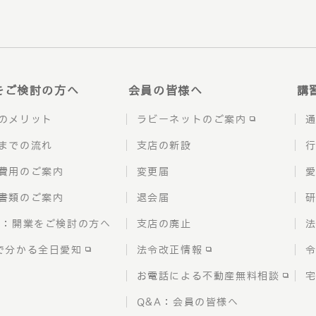
をご検討の方へ
会員の皆様へ
講
のメリット
ラビーネットのご案内
までの流れ
支店の新設
費用のご案内
変更届
書類のご案内
退会届
A：開業をご検討の方へ
支店の廃止
法
で分かる全日愛知
法令改正情報
令
お電話による不動産無料相談
Q&A：会員の皆様へ